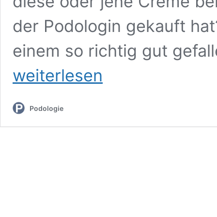
diese oder jene Creme b
der Podologin gekauft hat
einem so richtig gut gefal
Produktpräsentation
weiterlesen
in
der
Praxis:
Mit
Podologie
diesen
Tipps
gelingt
es