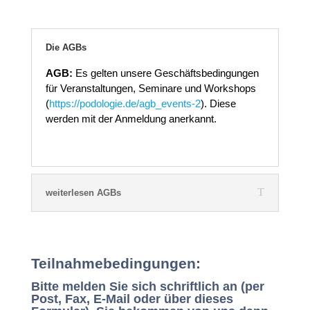
Die AGBs
AGB:
Es gelten unsere Geschäftsbedingungen
für Veranstaltungen, Seminare und Workshops
(
https://podologie.de/agb_events-2
). Diese
werden mit der Anmeldung anerkannt.
weiterlesen AGBs
Podologie-
Teilnahmebedingungen:
Symposium
Bitte melden Sie sich schriftlich an (per
am
Post, Fax, E-Mail oder über dieses
08.