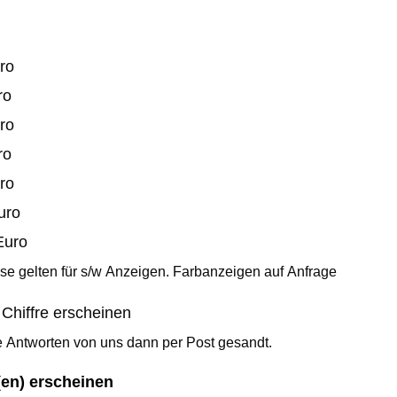
 mm - 495 Euro
 - 495 Euro
 mm - 705 Euro
 Euro
5 Euro
 935 Euro
Euro
e gelten für s/w Anzeigen. Farbanzeigen auf Anfrage
Chiffre erscheinen
 Antworten von uns dann per Post gesandt.
(en) erscheinen