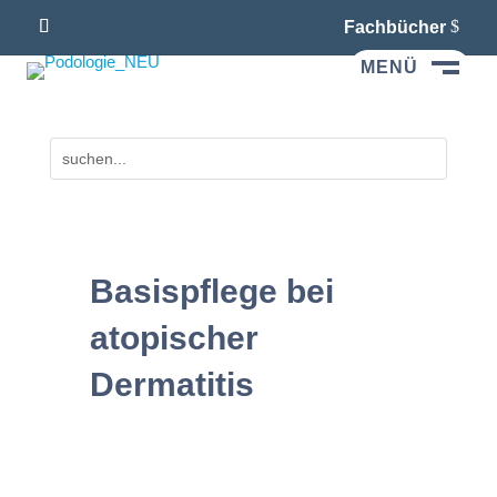
Fachbücher
MENÜ
M
Basispflege bei
atopischer
Dermatitis