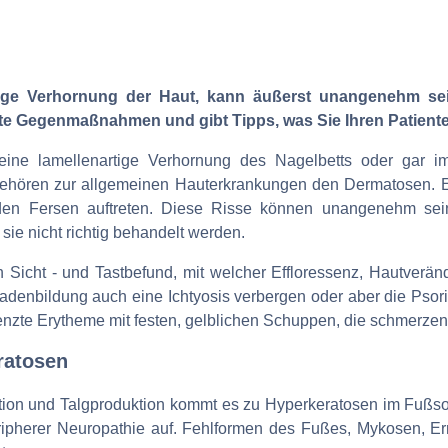
ige Verhornung der Haut, kann äußerst unangenehm sein
 Gegenmaßnahmen und gibt Tipps, was Sie Ihren Patienten
eine lamellenartige Verhornung des Nagelbetts oder gar 
hören zur allgemeinen Hauterkrankungen den Dermatosen. Es
 den Fersen auftreten. Diese Risse können unangenehm se
sie nicht richtig behandelt werden.
Sicht - und Tastbefund, mit welcher Effloressenz, Hautverän
adenbildung auch eine Ichtyosis verbergen oder aber die Psor
enzte Erytheme mit festen, gelblichen Schuppen, die schmerze
ratosen
ion und Talgproduktion kommt es zu Hyperkeratosen im Fußsohle
eripherer Neuropathie auf. Fehlformen des Fußes, Mykosen, 