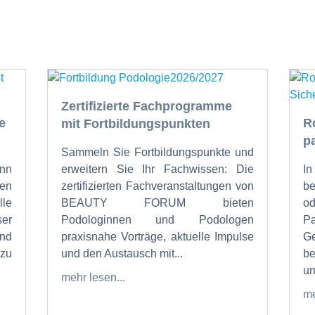
Zertifizierte Fachprogramme
e
R
mit Fortbildungspunkten
p
Sammeln Sie Fortbildungspunkte und
nn
erweitern Sie Ihr Fachwissen: Die
I
en
zertifizierten Fachveranstaltungen von
b
lle
BEAUTY FORUM bieten
od
ser
Podologinnen und Podologen
P
und
praxisnahe Vorträge, aktuelle Impulse
Ge
zu
und den Austausch mit...
be
un
mehr lesen...
me