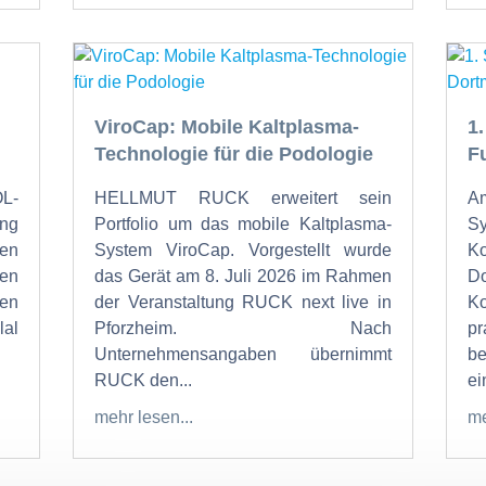
ViroCap: Mobile Kaltplasma-
1
Technologie für die Podologie
F
OL-
HELLMUT RUCK erweitert sein
Am
ung
Portfolio um das mobile Kaltplasma-
S
den
System ViroCap. Vorgestellt wurde
K
den
das Gerät am 8. Juli 2026 im Rahmen
Do
en
der Veranstaltung RUCK next live in
K
al
Pforzheim. Nach
p
Unternehmensangaben übernimmt
b
RUCK den...
ein
mehr lesen...
me