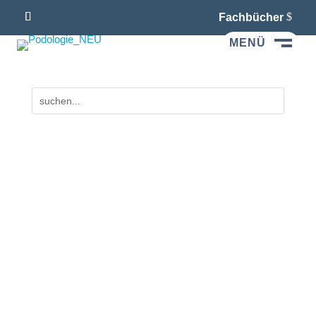
Fachbücher
MENÜ
M
Beide Zeitschriften
kostenlos
kennenlernen
Sie können die beiden Leseproben gratis
herunterladen. Falls Sie ein Abonnement
abschließen möchten, finden Sie auf der
Übersichtsseite
alle Abo-Möglichkeiten.