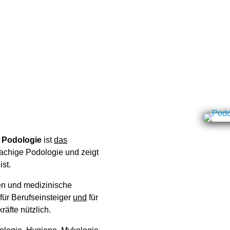
Abos für Auszubildende
e
Podologie
ist
das
achige Podologie und zeigt
ist.
nnen und medizinische
 für Berufseinsteiger
und
für
äfte nützlich.