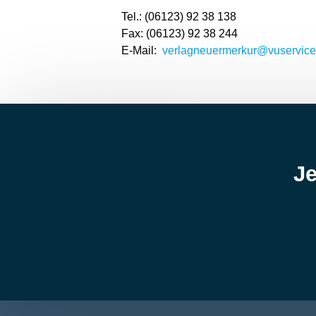
Tel.: (06123) 92 38 138
Fax: (06123) 92 38 244
E-Mail:
verlagneuermerkur@vuservice
Je