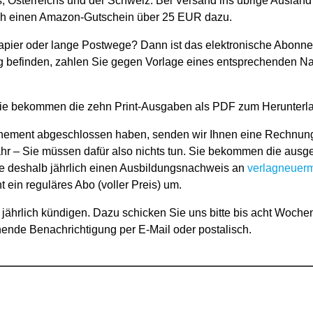
, Österreichs und der Schweiz. Bei Versand ins übrige Auslan
och einen Amazon-Gutschein über 25 EUR dazu.
apier oder lange Postwege? Dann ist das elektronische Abonn
ung befinden, zahlen Sie gegen Vorlage eines entsprechenden 
Sie bekommen die zehn Print-Ausgaben als PDF zum Herunterlad
ment abgeschlossen haben, senden wir Ihnen eine Rechnung. I
ahr – Sie müssen dafür also nichts tun. Sie bekommen die ausg
Sie deshalb jährlich einen Ausbildungsnachweis an
verlagneuer
ein reguläres Abo (voller Preis) um.
jährlich kündigen. Dazu schicken Sie uns bitte bis acht Woche
ende Benachrichtigung per E-Mail oder postalisch.