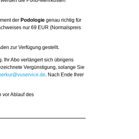
d werden die Porto-Mehrkosten
ement der
Podologie
genau richtig für
Nachweises nur 69 EUR (Normalspreis
en zur Verfügung gestellt.
hr Abo verlängert sich übrigens
ezeichnete Vergünstigung, solange Sie
merkur@vuservice.de
. Nach Ende Ihrer
n vor Ablauf des