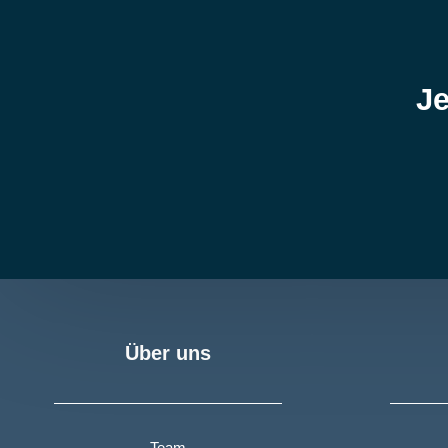
Je
Über uns
Team