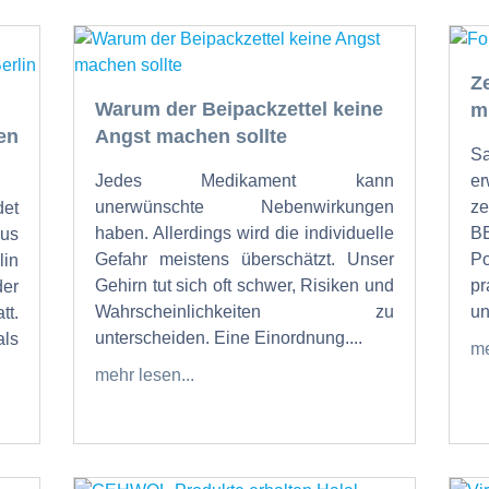
Z
Warum der Beipackzettel keine
m
en
Angst machen sollte
Sa
Jedes Medikament kann
er
unerwünschte Nebenwirkungen
ze
det
haben. Allerdings wird die individuelle
B
us
Gefahr meistens überschätzt. Unser
P
lin
Gehirn tut sich oft schwer, Risiken und
pr
er
Wahrscheinlichkeiten zu
un
tt.
unterscheiden. Eine Einordnung....
als
me
mehr lesen...