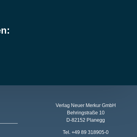
en:
Verlag Neuer Merkur GmbH
Behringstraße 10
D-82152 Planegg
Tel. +49 89 318905-0