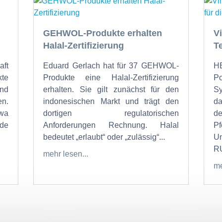
GEHWOL-Produkte erhalten
V
Halal-Zertifizierung
T
ft
Eduard Gerlach hat für 37 GEHWOL-
H
te
Produkte eine Halal-Zertifizierung
Po
und
erhalten. Sie gilt zunächst für den
Sy
n.
indonesischen Markt und trägt den
da
twa
dortigen regulatorischen
de
nde
Anforderungen Rechnung. Halal
bedeutet „erlaubt“ oder „zulässig“...
U
RU
mehr lesen...
me