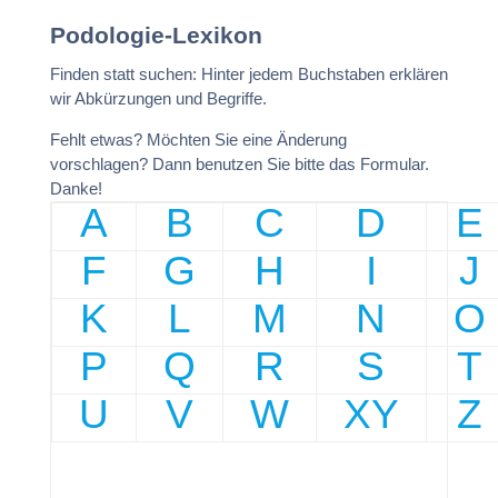
Podologie-Lexikon
Finden statt suchen: Hinter jedem Buchstaben erklären
wir Abkürzungen und Begriffe.
Fehlt etwas? Möchten Sie eine Änderung
vorschlagen? Dann benutzen Sie bitte das Formular.
Danke!
A
B
C
D
E
F
G
H
I
J
K
L
M
N
O
P
Q
R
S
T
U
V
W
XY
Z