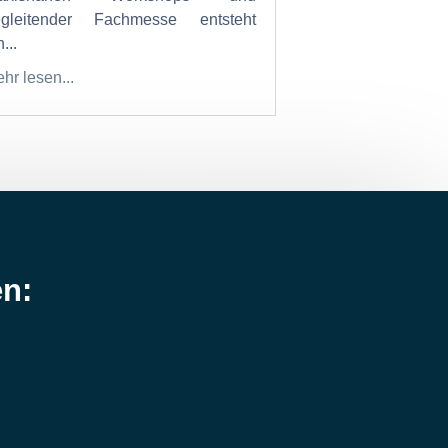
egleitender Fachmesse entsteht
...
hr lesen...
en: