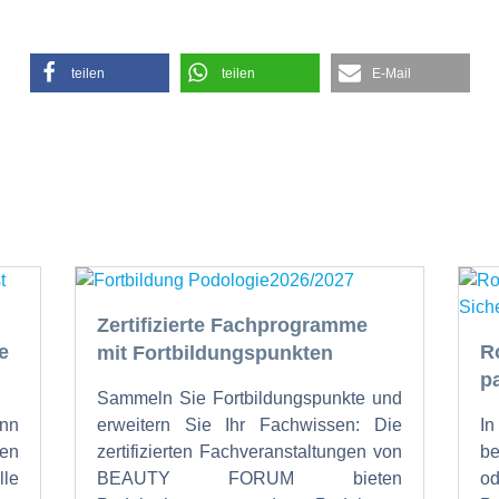
teilen
teilen
E-Mail
Zertifizierte Fachprogramme
e
R
mit Fortbildungspunkten
p
Sammeln Sie Fortbildungspunkte und
nn
erweitern Sie Ihr Fachwissen: Die
I
en
zertifizierten Fachveranstaltungen von
b
lle
BEAUTY FORUM bieten
od