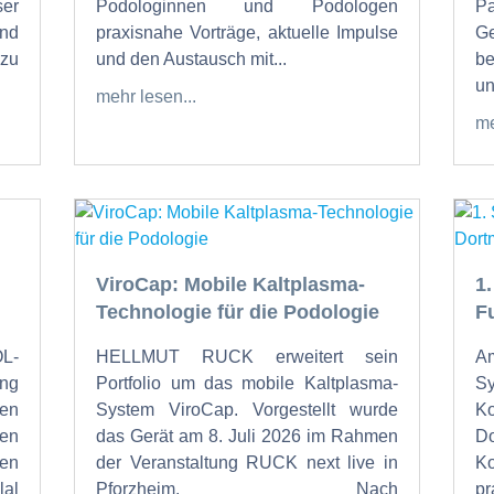
ser
Podologinnen und Podologen
P
und
praxisnahe Vorträge, aktuelle Impulse
Ge
zu
und den Austausch mit...
be
un
mehr lesen...
me
ViroCap: Mobile Kaltplasma-
1
Technologie für die Podologie
F
OL-
HELLMUT RUCK erweitert sein
Am
ung
Portfolio um das mobile Kaltplasma-
S
den
System ViroCap. Vorgestellt wurde
K
den
das Gerät am 8. Juli 2026 im Rahmen
Do
en
der Veranstaltung RUCK next live in
K
al
Pforzheim. Nach
p