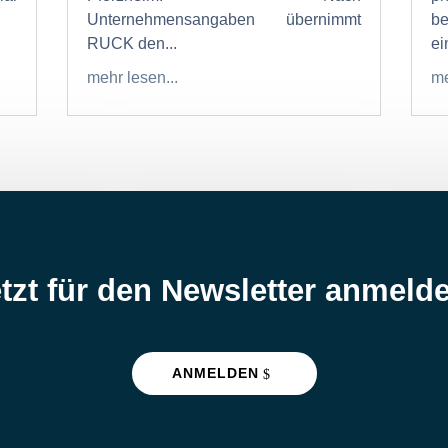
Unternehmensangaben übernimmt
b
RUCK den...
ein
mehr lesen...
me
tzt für den Newsletter anmeld
ANMELDEN