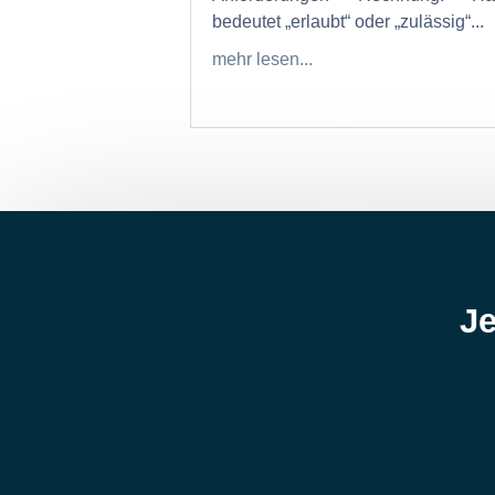
bedeutet „erlaubt“ oder „zulässig“...
mehr lesen...
Je