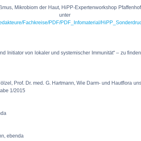
mus, Mikrobiom der Haut, HiPP-Expertenworkshop Pfaffenhofe
sen unt
n/redakteure/Fachkreise/PDF/PDF_Infomaterial/HiPP_Sonderdr
d Initiator von lokaler und systemischer Immunität“ – zu finde
-Hölzel, Prof. Dr. med. G. Hartmann, Wie Darm- und Hautflora 
gabe 1/2015
nda
nn, ebenda