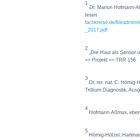
1
Dr. Marion Hofmann-Aß
le
fachkreise.de/fileadmi
_2017.pdf
2
„Die Haut als Sensor un
=> Projekt => TRR 156
3
Dr. rer. nat. C. Hömig
Trillium Diagnostik, Aus
4
Hofmann-Aßmus, ebe
5
Hömig-Hölzel, Hartma