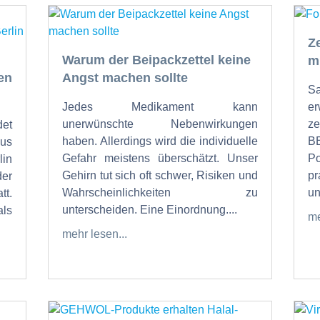
Z
Warum der Beipackzettel keine
m
en
Angst machen sollte
Sa
Jedes Medikament kann
er
unerwünschte Nebenwirkungen
ze
det
haben. Allerdings wird die individuelle
B
us
Gefahr meistens überschätzt. Unser
P
lin
Gehirn tut sich oft schwer, Risiken und
pr
er
Wahrscheinlichkeiten zu
un
tt.
unterscheiden. Eine Einordnung....
als
me
mehr lesen...