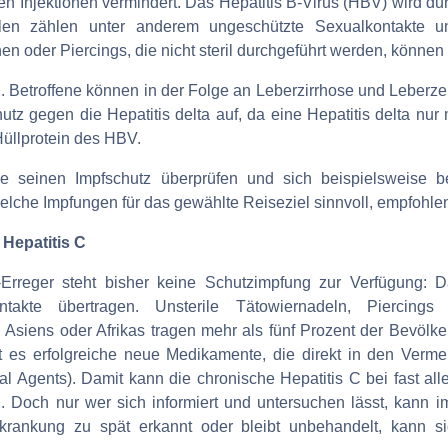
en Injektionen vermindert. Das Hepatitis B-Virus (HBV) wird du
len zählen unter anderem ungeschützte Sexualkontakte und
 oder Piercings, die nicht steril durchgeführt werden, können
n. Betroffene können in der Folge an Leberzirrhose und Leberz
chutz gegen die Hepatitis delta auf, da eine Hepatitis delta nu
Hüllprotein des HBV.
se seinen Impfschutz überprüfen und sich beispielsweise b
welche Impfungen für das gewählte Reiseziel sinnvoll, empfohle
Hepatitis C
-Erreger steht bisher keine Schutzimpfung zur Verfügung: D
Kontakte übertragen. Unsterile Tätowiernadeln, Piercin
 Asiens oder Afrikas tragen mehr als fünf Prozent der Bevölke
t es erfolgreiche neue Medikamente, die direkt in den Verme
al Agents). Damit kann die chronische Hepatitis C bei fast all
 Doch nur wer sich informiert und untersuchen lässt, kann i
krankung zu spät erkannt oder bleibt unbehandelt, kann s