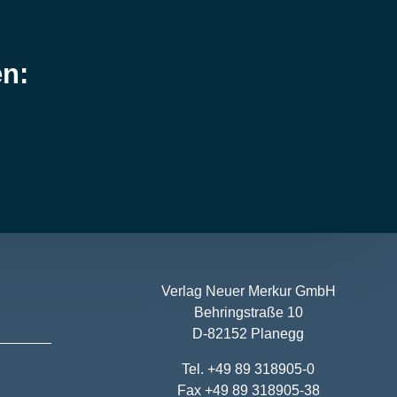
en:
Verlag Neuer Merkur GmbH
Behringstraße 10
D-82152 Planegg
Tel. +49 89 318905-0
Fax +49 89 318905-38