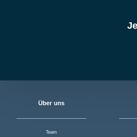
Je
Über uns
Team