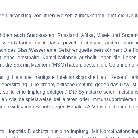
e Erkrankung von ihren Reisen zurückkehren, gibt die Deuts
ren auch Südostasien, Russland, Afrika, Mittel- und Südame
issen Urlauber nicht, dass speziell in diesen Ländern manch
fach das Glas Wasser eine Gefahrenquelle sein können: Die F
ft ohne ernsthafte Komplikationen ausheilt, aber die Leb
n, die Sex mit Männern (MSM) haben, besteht die Gefahr einer
und gilt als die häufigste Infektionskrankheit auf Reisen“, e
eberstiftung. „Die prophylaktische Impfung gegen das HAV ist 
e sollte eine Impfung erfolgen.“ Die Symptome seien meist un
ällen wie beispielsweise bei älteren oder immunsupprimierte
nen wirksamen Schutz gegen Hepatitis A-Virusinfektionen biete
te Hepatitis B schützt nur eine Impfung. Mit Kombinations-Imp