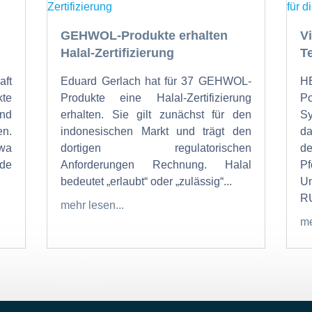
GEHWOL-Produkte erhalten
V
Halal-Zertifizierung
T
ft
Eduard Gerlach hat für 37 GEHWOL-
H
te
Produkte eine Halal-Zertifizierung
Po
und
erhalten. Sie gilt zunächst für den
Sy
n.
indonesischen Markt und trägt den
da
twa
dortigen regulatorischen
de
nde
Anforderungen Rechnung. Halal
bedeutet „erlaubt“ oder „zulässig“...
U
RU
mehr lesen...
me