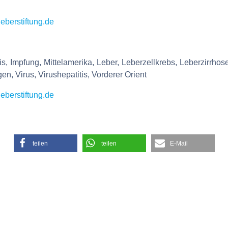
eberstiftung.de
is, Impfung, Mittelamerika, Leber, Leberzellkrebs, Leberzirrho
, Virus, Virushepatitis, Vorderer Orient
eberstiftung.de
teilen
teilen
E-Mail