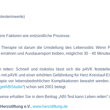
lesterinwerte)
dere Faktoren wie entzündliche Prozesse.
d Therapie ist darum die Umstellung des Lebensstils: Wenn 
ernähren und Ausdauersport treiben, möglichst 30 - 40 Minuten 
etten: Schnell und risikolos lässt sich die pAVK feststelle
en mit pAVK und einer erhöhten Gefährdung für Herz-Kreislauf
apie vor lebensbedrohlichen Komplikationen bewahrt werden. 
getABIStudie
“) schon seit 2001 belegt.
ise erhalten Sie in dem Beitrag „ABI-Test kann Leben retten“
erzstiftung e.V.
,
www.herzstiftung.de