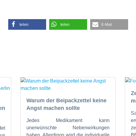
teilen
teilen
E-Mail
Z
Warum der Beipackzettel keine
m
en
Angst machen sollte
Sa
Jedes Medikament kann
er
unerwünschte Nebenwirkungen
ze
det
haben. Allerdings wird die individuelle
B
us