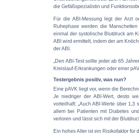
die Gefäßspezialistin und Funktionsob
Für die ABI-Messung legt der Arzt 
Ruhephase werden die Manschetten wi
einmal der systolische Blutdruck am 
ABI wird ermittelt, indem der am Knöc
der ABI.
„Den ABI-Test sollte jeder ab 65 Jahre
Kreislauf-Erkrankungen oder einer pAV
Testergebnis positiv, was nun?
Eine pAVK liegt vor, wenn die Berechn
Je niedriger der ABI-Wert, desto wei
vorteilhaft: „Auch ABI-Werte über 1,3 
allem bei Patienten mit Diabetes und
verloren und lässt sich mit der Blutdr
Ein hohes Alter ist ein Risikofaktor fü