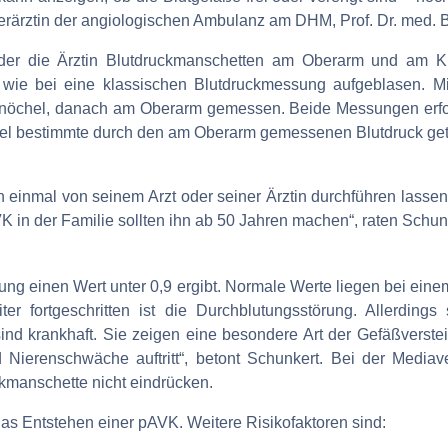
erärztin der angiologischen Ambulanz am DHM, Prof. Dr. med. Bi
oder die Ärztin Blutdruckmanschetten am Oberarm und am K
e bei eine klassischen Blutdruckmessung aufgeblasen. Mit
Knöchel, danach am Oberarm gemessen. Beide Messungen erfol
hel bestimmte durch den am Oberarm gemessenen Blutdruck geteil
n einmal von seinem Arzt oder seiner Ärztin durchführen lassen
K in der Familie sollten ihn ab 50 Jahren machen“, raten Schun
ung einen Wert unter 0,9 ergibt. Normale Werte liegen bei eine
ter fortgeschritten ist die Durchblutungsstörung. Allerding
sind krankhaft. Sie zeigen eine besondere Art der Gefäßverste
 Nierenschwäche auftritt“, betont Schunkert. Bei der Mediaver
uckmanschette nicht eindrücken.
r das Entstehen einer pAVK. Weitere Risikofaktoren sind: