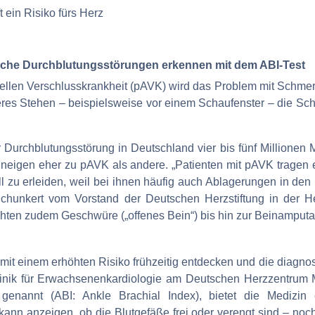
liche Durchblutungsstörungen erkennen mit dem ABI-Test
riellen Verschlusskrankheit (pAVK) wird das Problem mit Schme
ngeres Stehen – beispielsweise vor einem Schaufenster – die S
 Durchblutungsstörung in Deutschland vier bis fünf Millionen
s neigen eher zu pAVK als andere. „Patienten mit pAVK tragen 
l zu erleiden, weil bei ihnen häufig auch Ablagerungen in den
 Schunkert vom Vorstand der Deutschen Herzstiftung in der Her
ohten zudem Geschwüre („offenes Bein“) bis hin zur Beinamputa
t einem erhöhten Risiko frühzeitig entdecken und die diagnost
 Klinik für Erwachsenenkardiologie am Deutschen Herzzentru
 genannt (ABI: Ankle Brachial Index), bietet die Medizin
nn anzeigen, ob die Blutgefäße frei oder verengt sind – noch