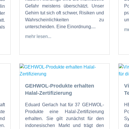
Gefahr meistens überschätzt. Unser
P
lin
Gehirn tut sich oft schwer, Risiken und
pr
er
Wahrscheinlichkeiten zu
un
tt.
unterscheiden. Eine Einordnung....
als
me
mehr lesen...
GEHWOL-Produkte erhalten
V
Halal-Zertifizierung
T
ft
Eduard Gerlach hat für 37 GEHWOL-
H
te
Produkte eine Halal-Zertifizierung
Po
und
erhalten. Sie gilt zunächst für den
Sy
n.
indonesischen Markt und trägt den
da