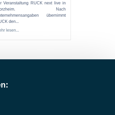
r Veranstaltung RUCK next live in
Pforzheim. Nach
nternehmensangaben übernimmt
CK den...
hr lesen...
en: