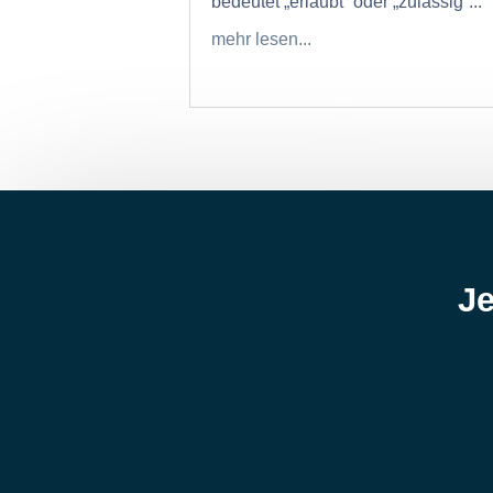
bedeutet „erlaubt“ oder „zulässig“...
mehr lesen...
Je