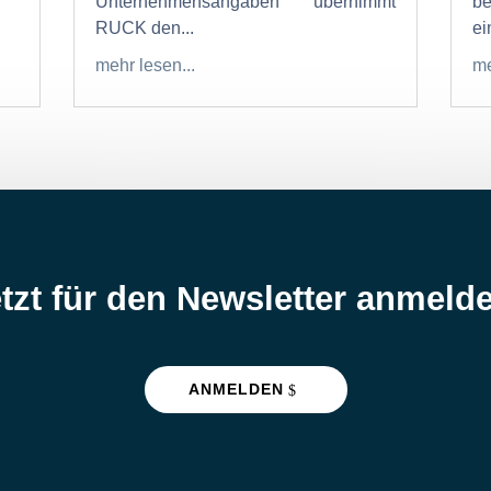
Unternehmensangaben übernimmt
b
RUCK den...
ein
mehr lesen...
me
tzt für den Newsletter anmeld
ANMELDEN