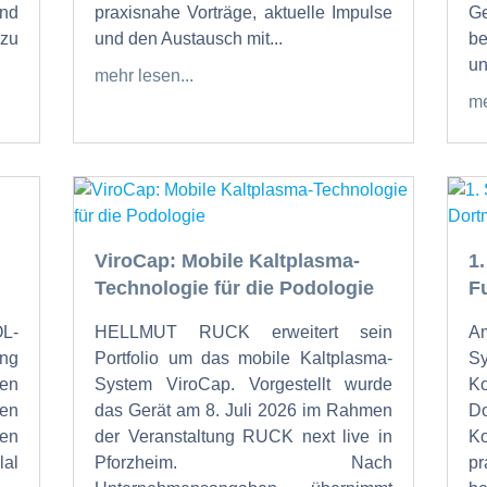
und
praxisnahe Vorträge, aktuelle Impulse
Ge
zu
und den Austausch mit...
be
un
mehr lesen...
me
ViroCap: Mobile Kaltplasma-
1
Technologie für die Podologie
F
OL-
HELLMUT RUCK erweitert sein
Am
ung
Portfolio um das mobile Kaltplasma-
S
den
System ViroCap. Vorgestellt wurde
K
den
das Gerät am 8. Juli 2026 im Rahmen
Do
en
der Veranstaltung RUCK next live in
K
al
Pforzheim. Nach
p