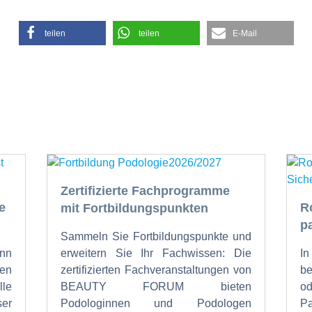
teilen
teilen
E-Mail
Zertifizierte Fachprogramme
e
R
mit Fortbildungspunkten
p
Sammeln Sie Fortbildungspunkte und
nn
erweitern Sie Ihr Fachwissen: Die
I
en
zertifizierten Fachveranstaltungen von
b
lle
BEAUTY FORUM bieten
od
ser
Podologinnen und Podologen
P