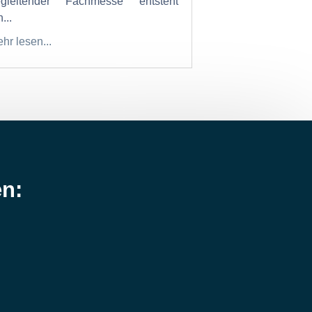
egleitender Fachmesse entsteht
...
hr lesen...
en: