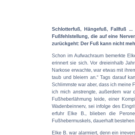
Schlotterfuß, Hängefuß, Fallfuß .
Fußfehlstellung, die auf eine Ne
zurückgeht: Der Fuß kann nicht meh
Schon im Aufwachraum bemerkte Elke B
erinnert sie sich. Vor dreieinhalb Ja
Narkose erwachte, war etwas mit ihrem 
taub und bleiern an.“ Tags darauf ka
Schlimmste war aber, dass ich meine Fu
ich mich anstrengte, außerdem war d
Fußheberlähmung leide, einer Kompli
Wadenbeinnerv, sei infolge des Eingri
erfuhr Elke B., blieben die Pero
Fußhebermuskels, dauerhaft bestehen
Elke B. war alarmiert, denn ein irrev