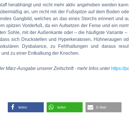
laff herabhängt und nicht mehr aktiv angehoben werden kann.
 übermäßig an, um nicht mit der Fußspitze auf dem Boden ode
sendes Gangbild, welches an das eines Storchs erinnert und a
em spitzen Vorderfuß, da ein Aufsetzen der Ferse und ein norm
en Sohle, mit der Außenkante oder – die häufigste Variante – 
o dass sich Druckstellen und Hyperkeratosen, Hühneraugen od
skulären Dysbalance, zu Fehlhaltungen und daraus resu
 und zu einer Entkalkung der Knochen.
 der März-Ausgabe unserer Zeitschrift
-
mehr Infos unter
https://
teilen
teilen
E-Mail