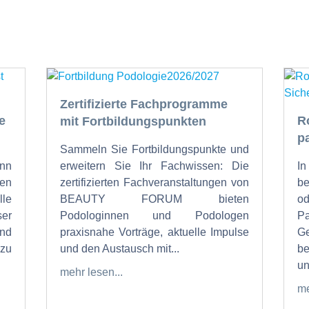
Zertifizierte Fachprogramme
e
R
mit Fortbildungspunkten
p
Sammeln Sie Fortbildungspunkte und
nn
erweitern Sie Ihr Fachwissen: Die
I
en
zertifizierten Fachveranstaltungen von
b
lle
BEAUTY FORUM bieten
od
ser
Podologinnen und Podologen
P
und
praxisnahe Vorträge, aktuelle Impulse
Ge
zu
und den Austausch mit...
be
un
mehr lesen...
me