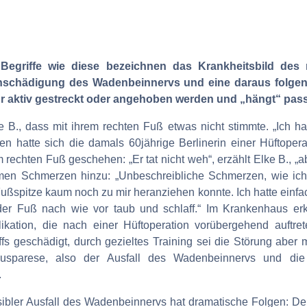
.. Begriffe wie diese bezeichnen das Krankheitsbild d
rvenschädigung des Wadenbeinnervs und eine daraus fol
r aktiv gestreckt oder angehoben werden und „hängt“ pass
., dass mit ihrem rechten Fuß etwas nicht stimmte. „Ich ha
hren hatte sich die damals 60jährige Berlinerin einer Hüftoper
rechten Fuß geschehen: „Er tat nicht weh“, erzählt Elke B., „abe
men Schmerzen hinzu: „Unbeschreibliche Schmerzen, wie ich si
ßspitze kaum noch zu mir heranziehen konnte. Ich hatte einfac
er Fuß nach wie vor taub und schlaff.“ Im Krankenhaus erk
kation, die nach einer Hüftoperation vorübergehend auftr
ffs geschädigt, durch gezieltes Training sei die Störung aber 
neusparese, also der Ausfall des Wadenbeinnervs und di
.
ersibler Ausfall des Wadenbeinnervs hat dramatische Folgen: De