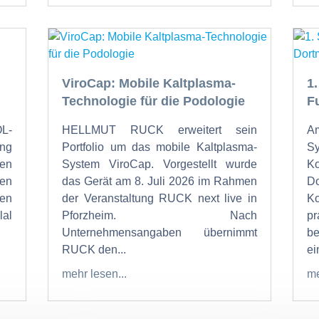
ViroCap: Mobile Kaltplasma-
1
Technologie für die Podologie
F
OL-
HELLMUT RUCK erweitert sein
Am
ung
Portfolio um das mobile Kaltplasma-
S
den
System ViroCap. Vorgestellt wurde
K
den
das Gerät am 8. Juli 2026 im Rahmen
Do
en
der Veranstaltung RUCK next live in
K
al
Pforzheim. Nach
p
Unternehmensangaben übernimmt
b
RUCK den...
ein
mehr lesen...
me