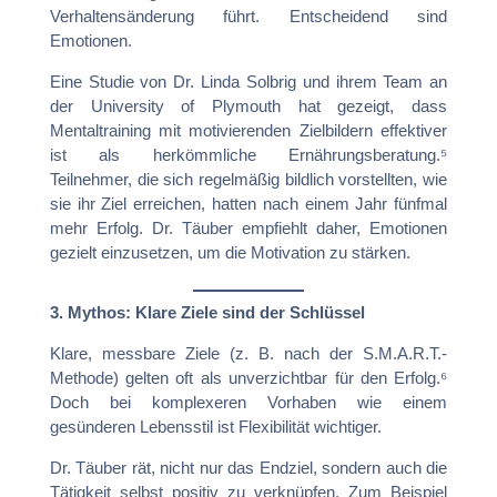
Verhaltensänderung führt. Entscheidend sind
Emotionen.
Eine Studie von Dr. Linda Solbrig und ihrem Team an
der University of Plymouth hat gezeigt, dass
Mentaltraining mit motivierenden Zielbildern effektiver
ist als herkömmliche Ernährungsberatung.⁵
Teilnehmer, die sich regelmäßig bildlich vorstellten, wie
sie ihr Ziel erreichen, hatten nach einem Jahr fünfmal
mehr Erfolg. Dr. Täuber empfiehlt daher, Emotionen
gezielt einzusetzen, um die Motivation zu stärken.
3. Mythos: Klare Ziele sind der Schlüssel
Klare, messbare Ziele (z. B. nach der S.M.A.R.T.-
Methode) gelten oft als unverzichtbar für den Erfolg.⁶
Doch bei komplexeren Vorhaben wie einem
gesünderen Lebensstil ist Flexibilität wichtiger.
Dr. Täuber rät, nicht nur das Endziel, sondern auch die
Tätigkeit selbst positiv zu verknüpfen. Zum Beispiel