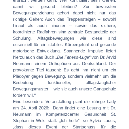
erbracht werden kann. Wer kontrolliert beim Gehen,
damit wir gesund bleiben? Zur bewussten
Bewegungserziehung gehört dabei nicht nur das
richtige Gehen: Auch das Treppensteigen – sowohl
hinauf als auch hinunter – sowie das sichere,
koordinierte Radfahren sind zentrale Bestandteile der
Schulung. Alltagsbewegungen wie diese sind
essenziell für ein stabiles Körpergefühl und gesunde
motorische Entwicklung. Spannende Impulse liefert
hierzu auch das Buch
„Die Fitness-Lüge“
von Dr. Arvid
Neumann, einem Orthopäden aus Deutschland. Der
provokante Titel täuscht: Es geht ihm nicht um ein
Plädoyer gegen Bewegung, sondern vielmehr um die
Bedeutung funktioneller, alltagstauglicher
Bewegungsmuster – wie sie auch unsere Gangschule
fördern will.“
Eine besondere Veranstaltung plant die rührige Lady
am 24. April 2026: Dann findet eine Lesung mit Dr.
Neumann im Kompetenzcenter Gesundheit St.
Stephan in Wels statt. „Ich hoffe“, so Sylvia Lauss,
„dass dieses Event der Startschuss für die