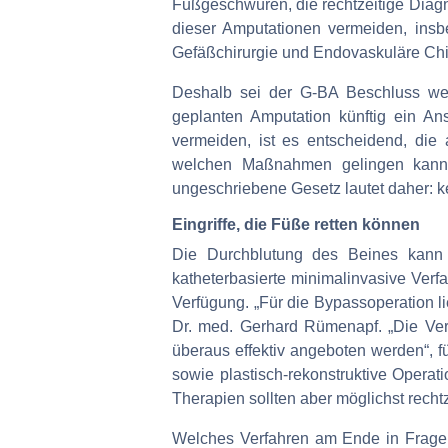
Fußgeschwüren, die rechtzeitige Diagn
dieser Amputationen vermeiden, insbe
Gefäßchirurgie und Endovaskuläre Chir
Deshalb sei der G-BA Beschluss weg
geplanten Amputation künftig ein An
vermeiden, ist es entscheidend, die 
welchen Maßnahmen gelingen kann, 
ungeschriebene Gesetz lautet daher: k
Eingriffe, die Füße retten können
Die Durchblutung des Beines kann 
katheterbasierte minimalinvasive Verfa
Verfügung. „Für die Bypassoperation 
Dr. med. Gerhard Rümenapf. „Die Verf
überaus effektiv angeboten werden“, f
sowie plastisch-rekonstruktive Opera
Therapien sollten aber möglichst rech
Welches Verfahren am Ende in Frage k