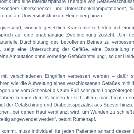
ostik und eine interdisziplinäre Therapie von Gefäßverschlüsse
sondere Oberschenkel- und Unterschenkelamputationen“, fügt 
urgie am Universitätsklinikum Heidelberg hinzu.
weisend, wonach gesetzlich Krankenversicherten mit eine
spruch auf eine unabhängige Zweitmeinung zusteht. „Um den
arterielle Durchblutung des betroffenen Beines zu verbessern“
zeigt eine Untersuchung der Gefäße, eine Darstellung mit
eine Amputation ohne vorherige Gefäßdarstellung“, so der Heid
mit verschiedenen Eingriffen verbessert werden – dafür s
hren wie die Aufweitung eines verschlossenen Gefäßes mithilfe
liegen uns vom Schenkel bis zum Fuß sehr gute Langzeitergebn
ahren können dem Patienten für sich allein, manchmal in so
ügt der Gefäßchirurg und Diabetesspezialist aus Speyer hinzu.
tionen, bei denen Haut verpflanzt wird, um Wunden zu schließ
tzeitig angewendet werden“, betont Rümenapf.
ommt, muss individuell für jeden Patienten anhand dessen R