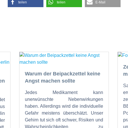
teilen
teilen
E-Mail
Z
Warum der Beipackzettel keine
m
en
Angst machen sollte
Sa
Jedes Medikament kann
er
unerwünschte Nebenwirkungen
ze
det
haben. Allerdings wird die individuelle
B
us
Gefahr meistens überschätzt. Unser
P
lin
Gehirn tut sich oft schwer, Risiken und
pr
er
Wahrscheinlichkeiten zu
un
tt.