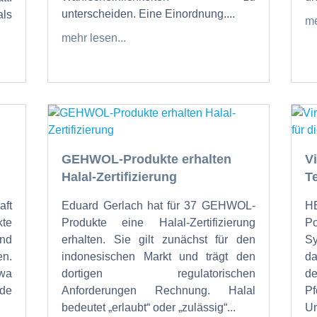
unterscheiden. Eine Einordnung....
als
me
mehr lesen...
GEHWOL-Produkte erhalten
V
Halal-Zertifizierung
T
ft
Eduard Gerlach hat für 37 GEHWOL-
H
te
Produkte eine Halal-Zertifizierung
Po
und
erhalten. Sie gilt zunächst für den
Sy
n.
indonesischen Markt und trägt den
da
twa
dortigen regulatorischen
de
nde
Anforderungen Rechnung. Halal
bedeutet „erlaubt“ oder „zulässig“...
U