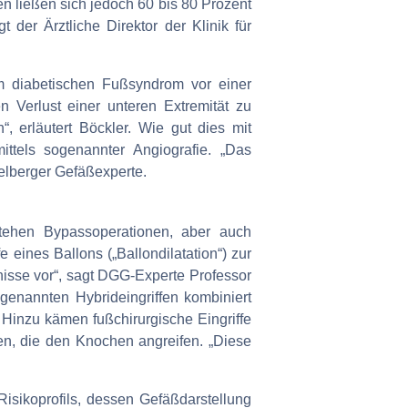
n ließen sich jedoch 60 bis 80 Prozent
der Ärztliche Direktor der Klinik für
m diabetischen Fußsyndrom vor einer
 Verlust einer unteren Extremität zu
, erläutert Böckler. Wie gut dies mit
tels sogenannter Angiografie. „Das
elberger Gefäßexperte.
tehen Bypassoperationen, aber auch
 eines Ballons („Ballondilatation“) zur
isse vor“, sagt DGG-Experte Professor
genannten Hybrideingriffen kombiniert
 Hinzu kämen fußchirurgische Eingriffe
en, die den Knochen angreifen. „Diese
isikoprofils, dessen Gefäßdarstellung