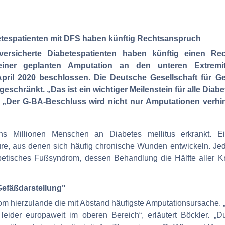
etespatienten mit DFS haben künftig Rechtsanspruch
versicherte Diabetespatienten haben künftig einen Rech
 einer geplanten Amputation an den unteren Extrem
il 2020 beschlossen. Die Deutsche Gesellschaft für Ge
schränkt. „Das ist ein wichtiger Meilenstein für alle Diab
r. „Der G-BA-Beschluss wird nicht nur Amputationen verhi
s Millionen Menschen an Diabetes mellitus erkrankt. Ei
e, aus denen sich häufig chronische Wunden entwickeln. Jeder
betisches Fußsyndrom, dessen Behandlung die Hälfte aller K
Gefäßdarstellung"
om hierzulande die mit Abstand häufigste Amputationsursache. 
 leider europaweit im oberen Bereich“, erläutert Böckler. 