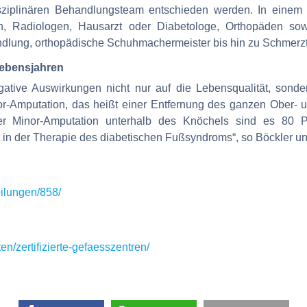
ziplinären Behandlungsteam entschieden werden. In einem 
n, Radiologen, Hausarzt oder Diabetologe, Orthopäden sowi
dlung, orthopädische Schuhmachermeister bis hin zu Schmerz
 Lebensjahren
egative Auswirkungen nicht nur auf die Lebensqualität, son
r-Amputation, das heißt einer Entfernung des ganzen Ober- un
der Minor-Amputation unterhalb des Knöchels sind es 80 
t in der Therapie des diabetischen Fußsyndroms“, so Böckler 
eilungen/858/
en/zertifizierte-gefaesszentren/