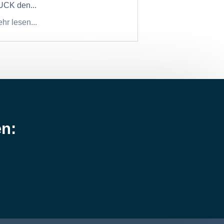
CK den...
hr lesen...
en: