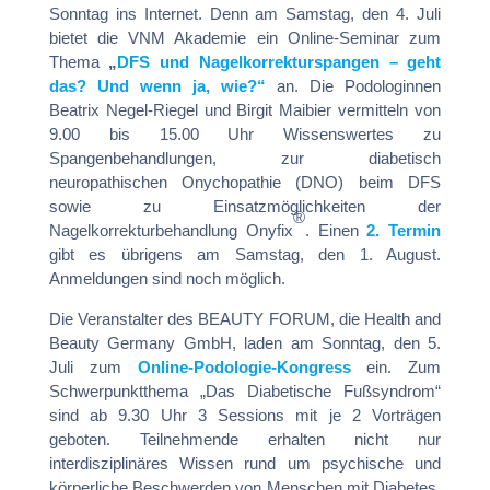
Sonntag ins Internet. Denn am Samstag, den 4. Juli
bietet die VNM Akademie ein Online-Seminar zum
Thema
„
DFS und Nagelkorrekturspangen – geht
das? Und wenn ja, wie?“
an. Die Podologinnen
Beatrix Negel-Riegel und Birgit Maibier vermitteln von
9.00 bis 15.00 Uhr Wissenswertes zu
Spangenbehandlungen, zur diabetisch
neuropathischen Onychopathie (DNO) beim DFS
sowie zu Einsatzmöglichkeiten der
®
Nagelkorrekturbehandlung Onyfix
. Einen
2. Termin
gibt es übrigens am Samstag, den 1. August.
Anmeldungen sind noch möglich.
Die Veranstalter des BEAUTY FORUM, die Health and
Beauty Germany GmbH, laden am Sonntag, den 5.
Juli zum
Online-Podologie-Kongress
ein. Zum
Schwerpunktthema „Das Diabetische Fußsyndrom“
sind ab 9.30 Uhr 3 Sessions mit je 2 Vorträgen
geboten. Teilnehmende erhalten nicht nur
interdisziplinäres Wissen rund um psychische und
körperliche Beschwerden von Menschen mit Diabetes,