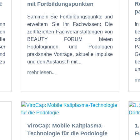
e
R
mit Fortbildungspunkten
p
Sammeln Sie Fortbildungspunkte und
nn
erweitern Sie Ihr Fachwissen: Die
I
en
zertifizierten Fachveranstaltungen von
b
lle
BEAUTY FORUM bieten
od
ser
Podologinnen und Podologen
P
und
praxisnahe Vorträge, aktuelle Impulse
Ge
zu
und den Austausch mit...
be
un
mehr lesen...
me
ViroCap: Mobile Kaltplasma-
1
Technologie für die Podologie
F