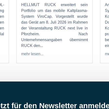
OL-
HELLMUT RUCK erweitert sein
Am
ung
Portfolio um das mobile Kaltplasma-
S
den
System ViroCap. Vorgestellt wurde
K
den
das Gerät am 8. Juli 2026 im Rahmen
Do
en
der Veranstaltung RUCK next live in
K
al
Pforzheim. Nach
p
Unternehmensangaben übernimmt
b
RUCK den...
ein
mehr lesen...
me
tzt für den Newsletter anmeld