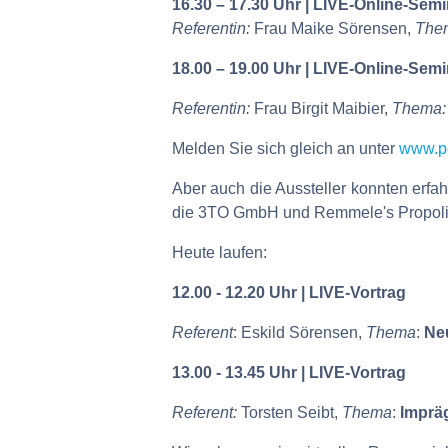
16.30 – 17.30 Uhr | LIVE-Online-Semi
Referentin:
Frau Maike Sörensen,
The
18.00 – 19.00 Uhr | LIVE-Online-Semi
Referentin:
Frau Birgit Maibier,
Thema
Melden Sie sich gleich an unter
www.po
Aber auch die Aussteller konnten erfa
die 3TO GmbH und Remmele's Propolis
Heute laufen:
12.00 - 12.20 Uhr | LIVE-Vortrag
Referent
: Eskild Sörensen,
Thema
:
Ne
13.00 - 13.45 Uhr | LIVE-Vortrag
Referent:
Torsten Seibt,
Thema
:
Imprä