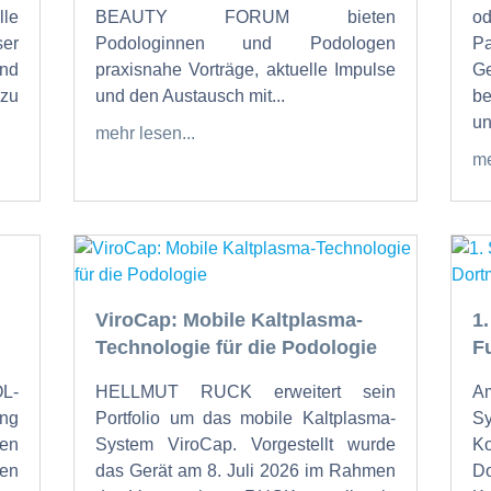
lle
BEAUTY FORUM bieten
od
ser
Podologinnen und Podologen
P
und
praxisnahe Vorträge, aktuelle Impulse
Ge
zu
und den Austausch mit...
be
un
mehr lesen...
me
ViroCap: Mobile Kaltplasma-
1
Technologie für die Podologie
F
OL-
HELLMUT RUCK erweitert sein
Am
ung
Portfolio um das mobile Kaltplasma-
S
den
System ViroCap. Vorgestellt wurde
K
den
das Gerät am 8. Juli 2026 im Rahmen
Do