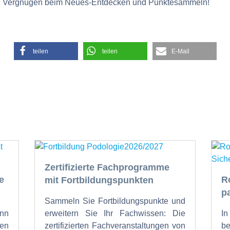
viel Vergnügen beim Neues-Entdecken und Punktesammeln!
teilen
teilen
E-Mail
Zertifizierte Fachprogramme
e
R
mit Fortbildungspunkten
p
Sammeln Sie Fortbildungspunkte und
nn
erweitern Sie Ihr Fachwissen: Die
I
en
zertifizierten Fachveranstaltungen von
b