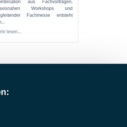
ombination aus Fachvorträgen,
raxisnahen Workshops und
egleitender Fachmesse entsteht
...
hr lesen...
en: