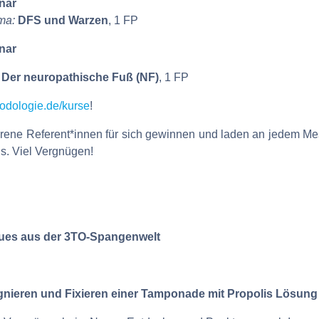
nar
ma:
DFS und Warzen
, 1 FP
nar
:
Der neuropathische Fuß (NF)
, 1 FP
dologie.de/kurse
!
hrene Referent*innen für sich gewinnen und laden an jedem Me
. Viel Vergnügen!
ues aus der 3TO-Spangenwelt
gnieren und Fixieren einer Tamponade mit Propolis Lösung