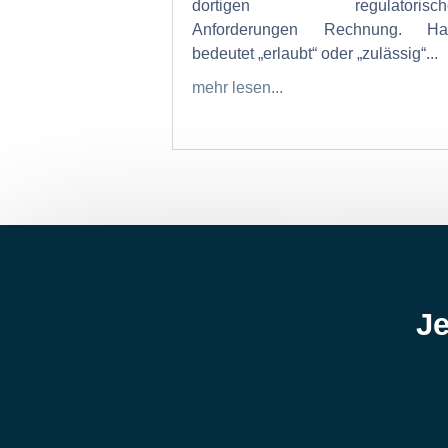
dortigen regulatorisch
Anforderungen Rechnung. Hal
bedeutet „erlaubt“ oder „zulässig“...
mehr lesen...
Je