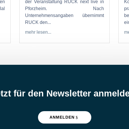
en
der Veranstaltung RUCK next live in
K
al
Pforzheim. Nach
p
Unternehmensangaben übernimmt
b
RUCK den...
ein
mehr lesen...
me
tzt für den Newsletter anmeld
ANMELDEN