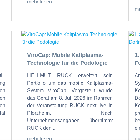
mehr lesen...
me
ViroCap: Mobile Kaltplasma-
1
Technologie für die Podologie
F
OL-
HELLMUT RUCK erweitert sein
Am
ung
Portfolio um das mobile Kaltplasma-
S
den
System ViroCap. Vorgestellt wurde
K
den
das Gerät am 8. Juli 2026 im Rahmen
Do
en
der Veranstaltung RUCK next live in
K
al
Pforzheim. Nach
p
Unternehmensangaben übernimmt
b
RUCK den...
ein
mehr lesen...
me