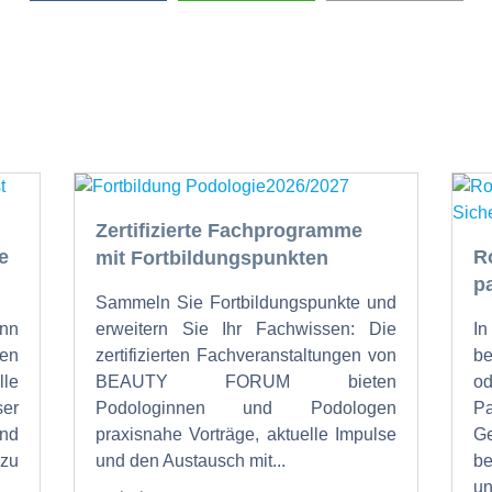
Zertifizierte Fachprogramme
e
R
mit Fortbildungspunkten
p
Sammeln Sie Fortbildungspunkte und
nn
erweitern Sie Ihr Fachwissen: Die
I
en
zertifizierten Fachveranstaltungen von
b
lle
BEAUTY FORUM bieten
od
ser
Podologinnen und Podologen
P
und
praxisnahe Vorträge, aktuelle Impulse
Ge
zu
und den Austausch mit...
be
un