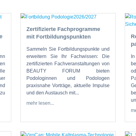
Zertifizierte Fachprogramme
e
R
mit Fortbildungspunkten
p
Sammeln Sie Fortbildungspunkte und
nn
erweitern Sie Ihr Fachwissen: Die
I
en
zertifizierten Fachveranstaltungen von
b
lle
BEAUTY FORUM bieten
od
ser
Podologinnen und Podologen
P
und
praxisnahe Vorträge, aktuelle Impulse
Ge
zu
und den Austausch mit...
be
un
mehr lesen...
me