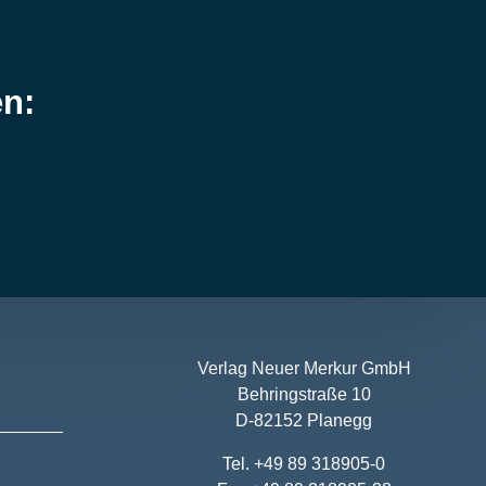
en:
Verlag Neuer Merkur GmbH
Behringstraße 10
D-82152 Planegg
Tel. +49 89 318905-0