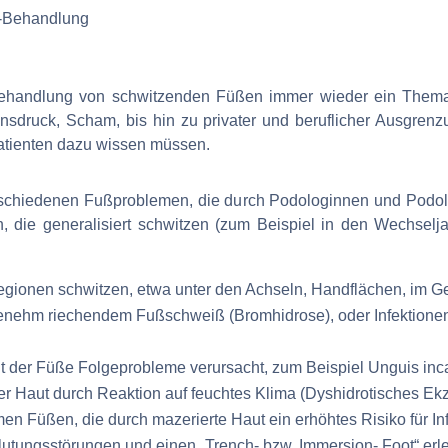
 Behandlung von schwitzenden Füßen immer wieder ein Thema, 
nsdruck, Scham, bis hin zu privater und beruflicher Ausgre
Patienten dazu wissen müssen.
erschiedenen Fußproblemen, die durch Podologinnen und Podol
, die generalisiert schwitzen (zum Beispiel in den Wechselj
Regionen schwitzen, etwa unter den Achseln, Handflächen, im G
ehm riechendem Fußschweiß (Bromhidrose), oder Infektionen 
t der Füße Folgeprobleme verursacht, zum Beispiel Unguis inc
r Haut durch Reaktion auf feuchtes Klima (Dyshidrotisches Ek
en Füßen, die durch mazerierte Haut ein erhöhtes Risiko für In
utungsstörungen und einen „Trench- bzw. Immersion- Foot“ erl