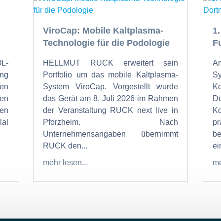
ViroCap: Mobile Kaltplasma-
1
Technologie für die Podologie
F
OL-
HELLMUT RUCK erweitert sein
Am
ung
Portfolio um das mobile Kaltplasma-
S
den
System ViroCap. Vorgestellt wurde
K
den
das Gerät am 8. Juli 2026 im Rahmen
Do
en
der Veranstaltung RUCK next live in
K
al
Pforzheim. Nach
p
Unternehmensangaben übernimmt
b
RUCK den...
ein
mehr lesen...
me