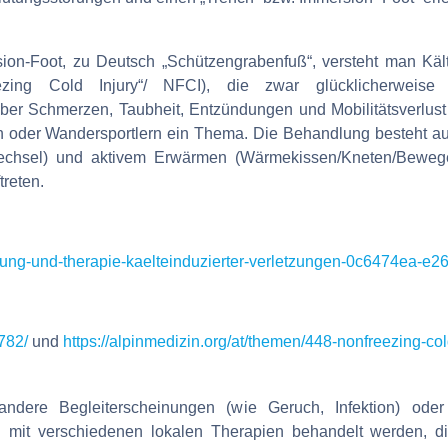
ion-Foot, zu Deutsch „Schützengrabenfuß“, versteht man Kä
ezing Cold Injury“/ NFCI), die zwar glücklicherweise
ber Schmerzen, Taubheit, Entzündungen und Mobilitätsverlust 
n oder Wandersportlern ein Thema. Die Behandlung besteht a
echsel) und aktivem Erwärmen (Wärmekissen/Kneten/Bewege
treten.
teilung-und-therapie-kaelteinduzierter-verletzungen-0c6474ea-
782/
und
https://alpinmedizin.org/at/themen/448-nonfreezing-col
ndere Begleiterscheinungen (wie Geruch, Infektion) ode
 mit verschiedenen lokalen Therapien behandelt werden, d