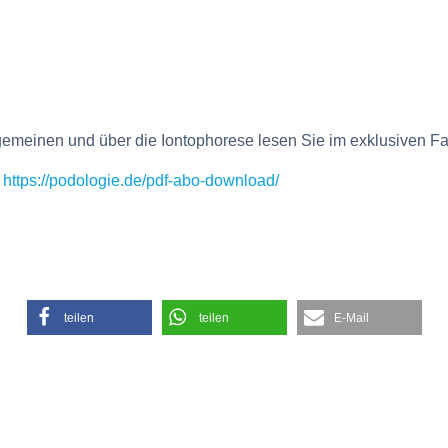
emeinen und über die Iontophorese lesen Sie im exklusiven Fa
:
https://podologie.de/pdf-abo-download/
teilen
teilen
E-Mail