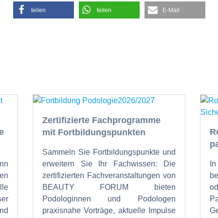
teilen
teilen
E-Mail
Zertifizierte Fachprogramme
e
R
mit Fortbildungspunkten
p
Sammeln Sie Fortbildungspunkte und
nn
erweitern Sie Ihr Fachwissen: Die
I
en
zertifizierten Fachveranstaltungen von
b
lle
BEAUTY FORUM bieten
od
ser
Podologinnen und Podologen
P
und
praxisnahe Vorträge, aktuelle Impulse
Ge