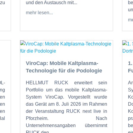
zu
und den Austausch mit...
be
un
mehr lesen...
me
ViroCap: Mobile Kaltplasma-
1
Technologie für die Podologie
F
OL-
HELLMUT RUCK erweitert sein
Am
ung
Portfolio um das mobile Kaltplasma-
S
den
System ViroCap. Vorgestellt wurde
K
den
das Gerät am 8. Juli 2026 im Rahmen
Do
en
der Veranstaltung RUCK next live in
K
al
Pforzheim. Nach
p
Unternehmensangaben übernimmt
b
RUCK den...
ein