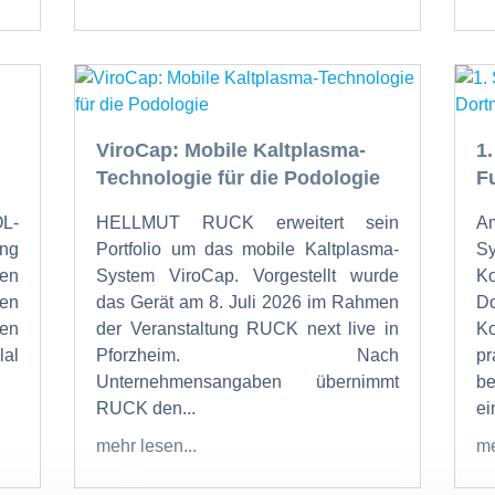
ViroCap: Mobile Kaltplasma-
1
Technologie für die Podologie
F
OL-
HELLMUT RUCK erweitert sein
Am
ung
Portfolio um das mobile Kaltplasma-
S
den
System ViroCap. Vorgestellt wurde
K
den
das Gerät am 8. Juli 2026 im Rahmen
Do
en
der Veranstaltung RUCK next live in
K
al
Pforzheim. Nach
p
Unternehmensangaben übernimmt
b
RUCK den...
ein
mehr lesen...
me