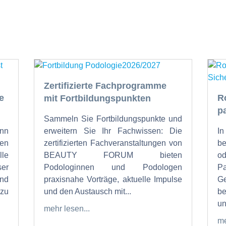
Zertifizierte Fachprogramme
e
R
mit Fortbildungspunkten
p
Sammeln Sie Fortbildungspunkte und
nn
erweitern Sie Ihr Fachwissen: Die
I
en
zertifizierten Fachveranstaltungen von
b
lle
BEAUTY FORUM bieten
od
ser
Podologinnen und Podologen
P
und
praxisnahe Vorträge, aktuelle Impulse
Ge
zu
und den Austausch mit...
be
un
mehr lesen...
me