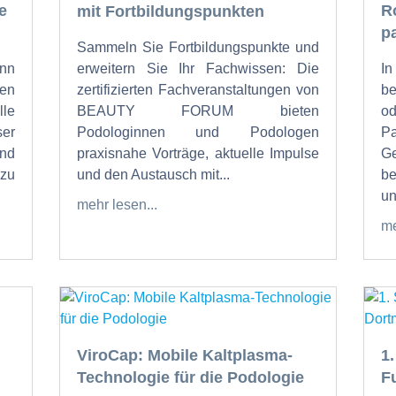
e
R
mit Fortbildungspunkten
p
Sammeln Sie Fortbildungspunkte und
nn
erweitern Sie Ihr Fachwissen: Die
I
en
zertifizierten Fachveranstaltungen von
b
lle
BEAUTY FORUM bieten
od
ser
Podologinnen und Podologen
P
und
praxisnahe Vorträge, aktuelle Impulse
Ge
zu
und den Austausch mit...
be
un
mehr lesen...
me
ViroCap: Mobile Kaltplasma-
1
Technologie für die Podologie
F