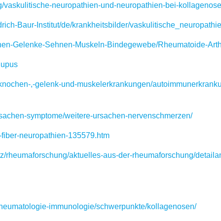
vaskulitische-neuropathien-und-neuropathien-bei-kollagenose
ch-Baur-Institut/de/krankheitsbilder/vaskulitische_neuropathie
en-Gelenke-Sehnen-Muskeln-Bindegewebe/Rheumatoide-Arthri
lupus
nochen-,-gelenk-und-muskelerkrankungen/autoimmunerkrank
rsachen-symptome/weitere-ursachen-nervenschmerzen/
-fiber-neuropathien-135579.htm
/rheumaforschung/aktuelles-aus-der-rheumaforschung/detailansi
/rheumatologie-immunologie/schwerpunkte/kollagenosen/