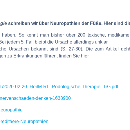
ogie
schreiben wir über Neuropathien der Füße. Hier sind di
 haben. So kennt man bisher über 200 toxische, medikamen
Bei jedem 5. Fall bleibt die Ursache allerdings unklar.
che Ursachen bekannt sind (S. 27-30). Die zum Artikel gehör
n zu Erkrankungen führen, finden Sie hier.
1/2020-02-20_HeilM-RL_Podologische-Therapie_TrG.pdf
n-nervenschaeden-denken-1638900
neuropathie
ereditaere-Neuropathien