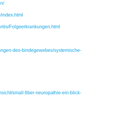
n/
/index.html
tis/Folgeerkrankungen.html
ungen-des-bindegewebes/systemische-
cht/small-fiber-neuropathie-ein-blick-