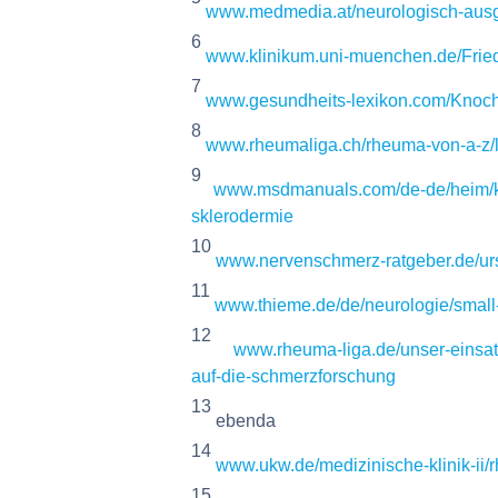
www.medmedia.at/neurologisch-ausg/
6
www.klinikum.uni-muenchen.de/Friedri
7
www.gesundheits-lexikon.com/Knoch
8
www.rheumaliga.ch/rheuma-von-a-z/
9
www.msdmanuals.com/de-de/heim/k
sklerodermie
10
www.nervenschmerz-ratgeber.de/u
11
www.thieme.de/de/neurologie/small
12
www.rheuma-liga.de/unser-einsatz
auf-die-schmerzforschung
13
ebenda
14
www.ukw.de/medizinische-klinik-ii
15