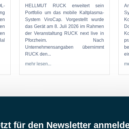
OL-
HELLMUT RUCK erweitert sein
Am
ung
Portfolio um das mobile Kaltplasma-
S
den
System ViroCap. Vorgestellt wurde
K
den
das Gerät am 8. Juli 2026 im Rahmen
Do
en
der Veranstaltung RUCK next live in
K
al
Pforzheim. Nach
p
Unternehmensangaben übernimmt
b
RUCK den...
ein
mehr lesen...
me
tzt für den Newsletter anmeld