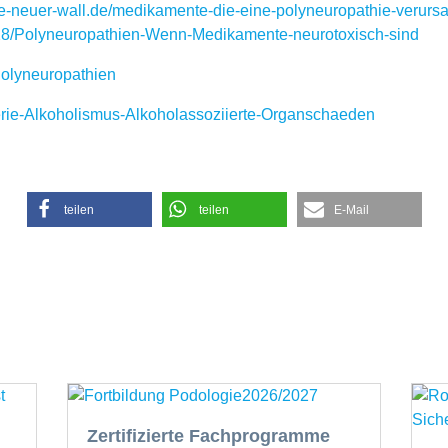
gie-neuer-wall.de/medikamente-die-eine-polyneuropathie-verur
9628/Polyneuropathien-Wenn-Medikamente-neurotoxisch-sind
Polyneuropathien
erie-Alkoholismus-Alkoholassoziierte-Organschaeden
teilen
teilen
E-Mail
Zertifizierte Fachprogramme