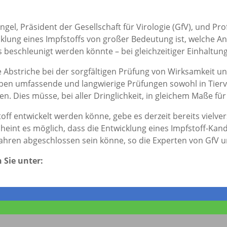
gel, Präsident der Gesellschaft für Virologie (GfV), und 
cklung eines Impfstoffs von großer Bedeutung ist, welche A
eschleunigt werden könnte – bei gleichzeitiger Einhaltung a
e Abstriche bei der sorgfältigen Prüfung von Wirksamkeit un
aben umfassende und langwierige Prüfungen sowohl in Tierv
n. Dies müsse, bei aller Dringlichkeit, in gleichem Maße fü
off entwickelt werden könne, gebe es derzeit bereits vielv
int es möglich, dass die Entwicklung eines Impfstoff-Kandi
b Jahren abgeschlossen sein könne, so die Experten von GfV u
 Sie unter: