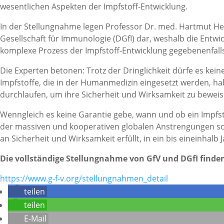
wesentlichen Aspekten der Impfstoff-Entwicklung.
In der Stellungnahme legen Professor Dr. med. Hartmut Hen
Gesellschaft für Immunologie (DGfI) dar, weshalb die Entwi
komplexe Prozess der Impfstoff-Entwicklung gegebenenfalls b
Die Experten betonen: Trotz der Dringlichkeit dürfe es kein
Impfstoffe, die in der Humanmedizin eingesetzt werden, h
durchlaufen, um ihre Sicherheit und Wirksamkeit zu beweise
Wenngleich es keine Garantie gebe, wann und ob ein Impfst
der massiven und kooperativen globalen Anstrengungen sche
an Sicherheit und Wirksamkeit erfüllt, in ein bis eineinhal
Die vollständige Stellungnahme von GfV und DGfI finden
https://www.g-f-v.org/stellungnahmen_detail
teilen
teilen
E-Mail