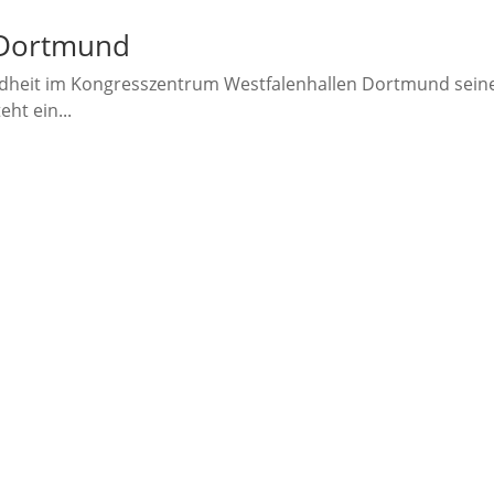
 Dortmund
ndheit im Kongresszentrum Westfalenhallen Dortmund seine
ht ein...
Über uns
Team
Kontakt
Rechtliches
Impressum
Datenschutz
Sonstiges
Anzeige schalten