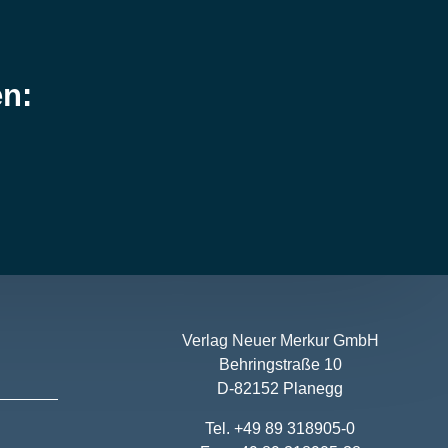
en:
Verlag Neuer Merkur GmbH
Behringstraße 10
D-82152 Planegg
Tel. +49 89 318905-0