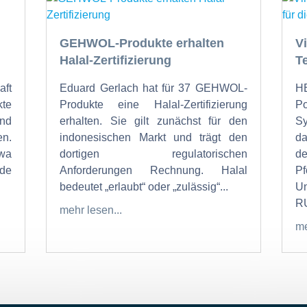
GEHWOL-Produkte erhalten
V
Halal-Zertifizierung
T
ft
Eduard Gerlach hat für 37 GEHWOL-
H
te
Produkte eine Halal-Zertifizierung
Po
und
erhalten. Sie gilt zunächst für den
Sy
n.
indonesischen Markt und trägt den
da
twa
dortigen regulatorischen
de
nde
Anforderungen Rechnung. Halal
bedeutet „erlaubt“ oder „zulässig“...
U
RU
mehr lesen...
me