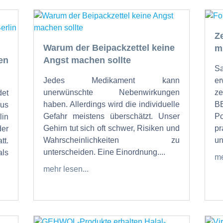
Z
Warum der Beipackzettel keine
m
en
Angst machen sollte
Sa
Jedes Medikament kann
er
unerwünschte Nebenwirkungen
ze
det
haben. Allerdings wird die individuelle
B
us
Gefahr meistens überschätzt. Unser
P
lin
Gehirn tut sich oft schwer, Risiken und
pr
er
Wahrscheinlichkeiten zu
un
tt.
unterscheiden. Eine Einordnung....
als
me
mehr lesen...