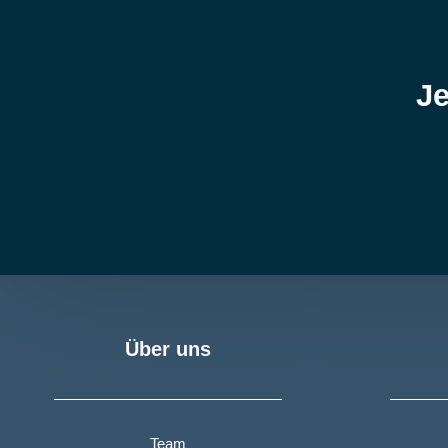
Je
Über uns
Team