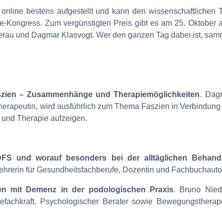
ich online bestens aufgestellt und kann den wissenschaftl
-Kongress. Zum vergünstigten Preis gibt es am 25. Oktober ab 
rau und Dagmar Klasvogt. Wer den ganzen Tag dabei ist, samm
aszien – Zusammenhänge und Therapiemöglichkeiten
. Dagm
herapeutin, wird ausführlich zum Thema Faszien in Verbindung 
 und Therapie aufzeigen.
FS und worauf besonders bei der alltäglichen Behandl
Lehrerin für Gesundheitsfachberufe, Dozentin und Fachbuchautorin
ten mit Demenz in der podologischen Praxis
. Bruno Nied
nefachkraft, Psychologischer Berater sowie Bewegungstherape