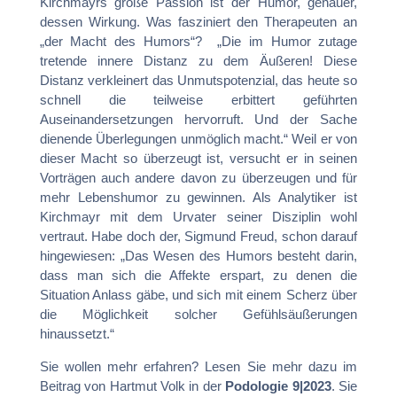
Kirchmayrs große Passion ist der Humor, genauer,
dessen Wirkung. Was fasziniert den Therapeuten an
„der Macht des Humors“? „Die im Humor zutage
tretende innere Distanz zu dem Äußeren! Diese
Distanz verkleinert das Unmutspotenzial, das heute so
schnell die teilweise erbittert geführten
Auseinandersetzungen hervorruft. Und der Sache
dienende Überlegungen unmöglich macht.“ Weil er von
dieser Macht so überzeugt ist, versucht er in seinen
Vorträgen auch andere davon zu überzeugen und für
mehr Lebenshumor zu gewinnen. Als Analytiker ist
Kirchmayr mit dem Urvater seiner Disziplin wohl
vertraut. Habe doch der, Sigmund Freud, schon darauf
hingewiesen: „Das Wesen des Humors besteht darin,
dass man sich die Affekte erspart, zu denen die
Situation Anlass gäbe, und sich mit einem Scherz über
die Möglichkeit solcher Gefühlsäußerungen
hinaussetzt.“
Sie wollen mehr erfahren? Lesen Sie mehr dazu im
Beitrag von Hartmut Volk in der
Podologie 9|2023
. Sie