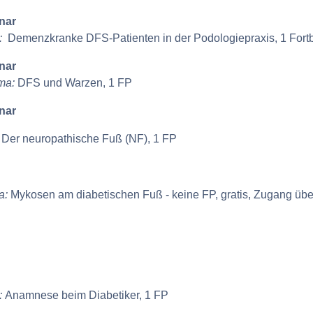
nar
:
Demenzkranke DFS-Patienten in der Podologiepraxis, 1 Fort
nar
ma:
DFS und Warzen, 1 FP
nar
:
Der neuropathische Fuß (NF), 1 FP
a:
Mykosen am diabetischen Fuß - keine FP, gratis, Zugang übe
:
Anamnese beim Diabetiker, 1 FP