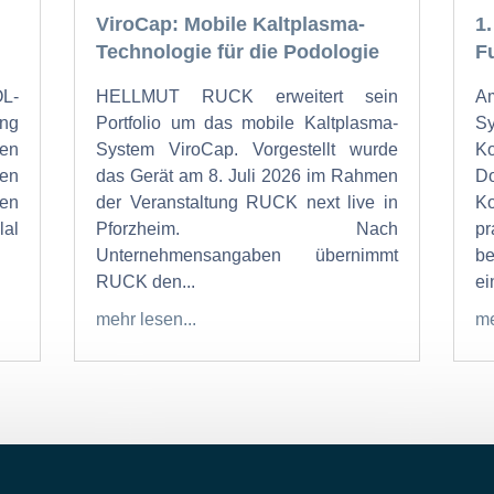
ViroCap: Mobile Kaltplasma-
1
Technologie für die Podologie
F
OL-
HELLMUT RUCK erweitert sein
Am
ung
Portfolio um das mobile Kaltplasma-
S
den
System ViroCap. Vorgestellt wurde
K
den
das Gerät am 8. Juli 2026 im Rahmen
Do
en
der Veranstaltung RUCK next live in
K
al
Pforzheim. Nach
p
Unternehmensangaben übernimmt
b
RUCK den...
ein
mehr lesen...
me