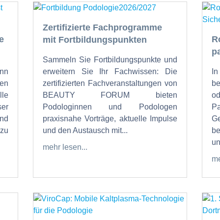
Zertifizierte Fachprogramme
e
R
mit Fortbildungspunkten
p
Sammeln Sie Fortbildungspunkte und
nn
erweitern Sie Ihr Fachwissen: Die
I
en
zertifizierten Fachveranstaltungen von
b
lle
BEAUTY FORUM bieten
od
ser
Podologinnen und Podologen
P
und
praxisnahe Vorträge, aktuelle Impulse
Ge
zu
und den Austausch mit...
be
un
mehr lesen...
me