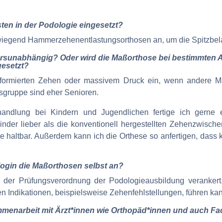
en in der Podologie eingesetzt?
erwiegend Hammerzehenentlastungsorthosen an, um die Spitzbel
ersunabhängig? Oder wird die Maßorthose bei bestimmten Al
gesetzt?
k deformierten Zehen oder massivem Druck ein, wenn andere M
sgruppe sind eher Senioren.
ehandlung bei Kindern und Jugendlichen fertige ich gerne
inder lieber als die konventionell hergestellten Zehenzwische
ge haltbar. Außerdem kann ich die Orthese so anfertigen, das
login die Maßorthosen selbst an?
in der Prüfungsverordnung der Podologieausbildung verankert. 
en Indikationen, beispielsweise Zehenfehlstellungen, führen ka
enarbeit mit Ärzt*innen wie Orthopäd*innen und auch Fac