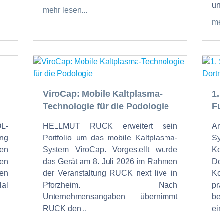
un
mehr lesen...
me
ViroCap: Mobile Kaltplasma-
1
Technologie für die Podologie
F
OL-
HELLMUT RUCK erweitert sein
Am
ung
Portfolio um das mobile Kaltplasma-
S
den
System ViroCap. Vorgestellt wurde
K
den
das Gerät am 8. Juli 2026 im Rahmen
Do
en
der Veranstaltung RUCK next live in
K
al
Pforzheim. Nach
p
Unternehmensangaben übernimmt
b
RUCK den...
ein