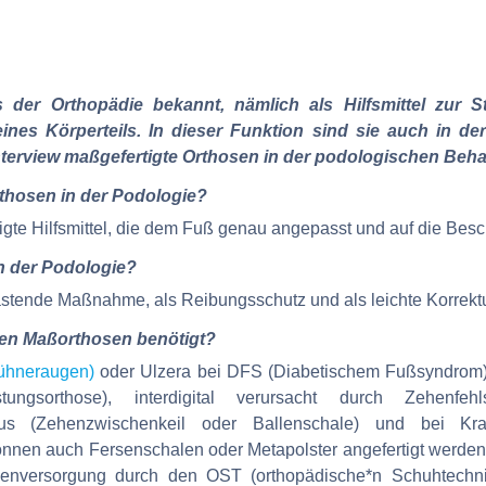
der Orthopädie bekannt, nämlich als Hilfsmittel zur St
eines Körperteils. In dieser Funktion sind sie auch in d
 Interview maßgefertigte Orthosen in der podologischen Beh
thosen in der Podologie?
ertigte Hilfsmittel, die dem Fuß genau angepasst und auf die B
n der Podologie?
stende Maßnahme, als Reibungsschutz und als leichte Korrektu
en Maßorthosen benötigt?
ühneraugen)
oder Ulzera bei DFS (Diabetischem Fußsyndrom)
ngsorthose), interdigital verursacht durch Zehenfehl
gus (Zehenzwischenkeil oder Ballenschale) und bei Kra
nnen auch Fersenschalen oder Metapolster angefertigt werden.
genversorgung durch den OST (orthopädische*n Schuhtechnik